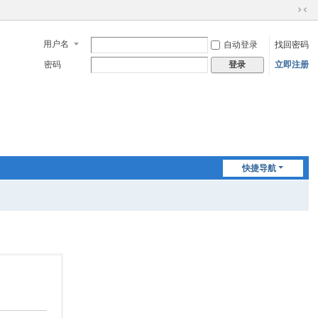
切
换
用户名
自动登录
找回密码
到
窄
密码
立即注册
登录
版
快捷导航