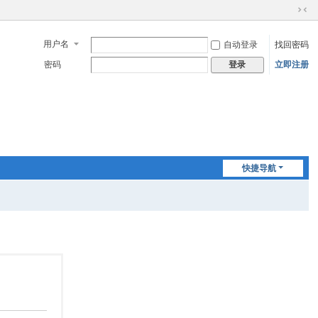
切
换
用户名
自动登录
找回密码
到
窄
密码
立即注册
登录
版
快捷导航