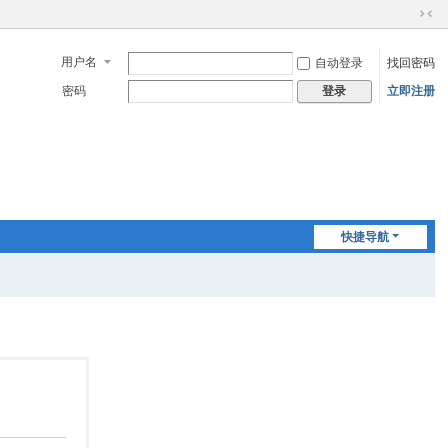
切
换
用户名
自动登录
找回密码
到
窄
密码
立即注册
登录
版
快捷导航