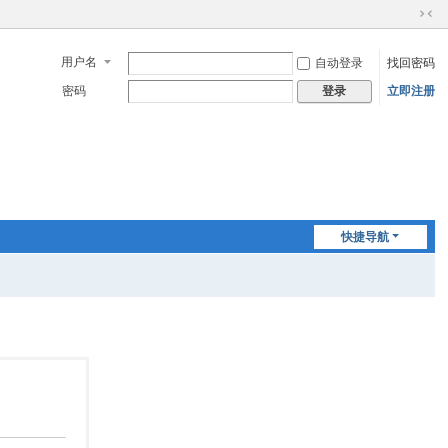
切
换
用户名
自动登录
找回密码
到
窄
密码
立即注册
登录
版
快捷导航