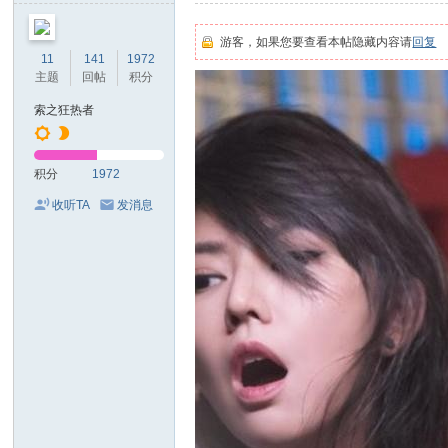
视
听
游客，如果您要查看本帖隐藏内容请
回复
11
141
1972
发
主题
回帖
积分
烧
索之狂热者
论
坛
积分
1972
收听TA
发消息