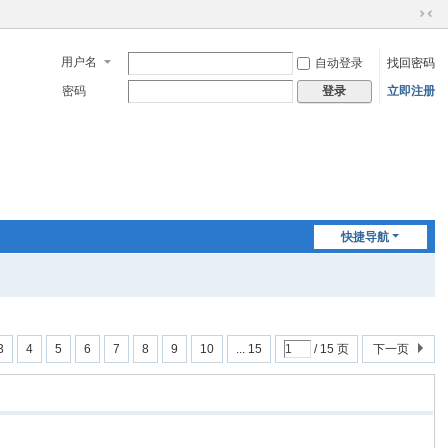
切
换
用户名
自动登录
找回密码
到
窄
密码
立即注册
登录
版
快捷导航
3
4
5
6
7
8
9
10
... 15
/ 15 页
下一页