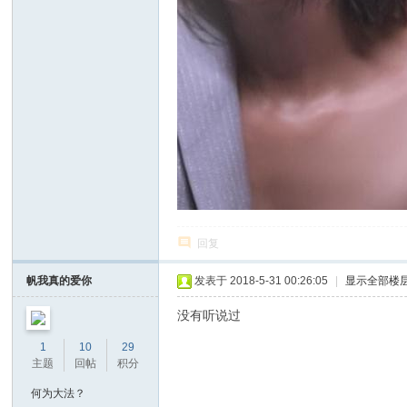
回复
帆我真的爱你
发表于 2018-5-31 00:26:05
|
显示全部楼
没有听说过
1
10
29
主题
回帖
积分
何为大法？