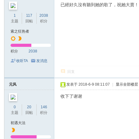
已經好久沒有聽到她的歌了，祝她大賣！
1
117
2038
主题
回帖
积分
索之狂热者
积分
2038
收听TA
发消息
回复
元风
发表于 2018-6-9 08:11:07
|
显示全部楼层
收下了谢谢
0
20
146
主题
回帖
积分
初遇大法