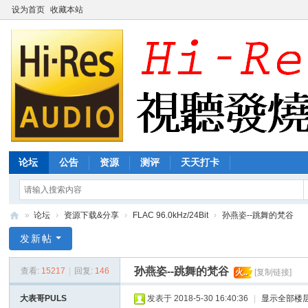
设为首页
收藏本站
论坛
公告
资源
测评
天天打卡
»
论坛
›
资源下载&分享
›
FLAC 96.0kHz/24Bit
›
孙燕姿--跳舞的梵谷
Hi
发新帖
-
孙燕姿--跳舞的梵谷
查看:
15217
|
回复:
146
火..
[复制链接]
R
es
大表哥PULS
发表于 2018-5-30 16:40:36
|
显示全部楼