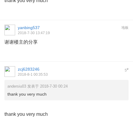
thank you very much
yanbing537
地板
2018-7-30 13:47:19
谢谢楼主的分享
zcj6283246
#
5
2018-8-1 00:35:53
andersiu03 发表于 2018-7-30 00:24
thank you very much
thank you very much