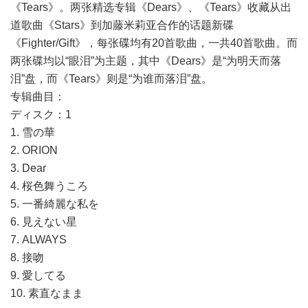
《Tears》。两张精选专辑《Dears》、《Tears》收藏从出
道歌曲《Stars》到加藤米莉亚合作的话题新碟
《Fighter/Gift》，每张碟均有20首歌曲，一共40首歌曲。而
两张碟均以“眼泪”为主题，其中《Dears》是“为明天而落
泪”盘，而《Tears》则是“为谁而落泪”盘。
专辑曲目：
ディスク：1
1. 雪の華
2. ORION
3. Dear
4. 桜色舞うころ
5. 一番綺麗な私を
6. 見えない星
7. ALWAYS
8. 接吻
9. 愛してる
10. 素直なまま