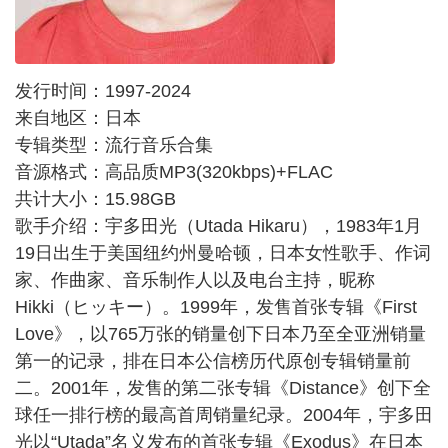
发行时间：1997-2024
来自地区：日本
专辑类型：流行音乐合集
音源格式：高品质MP3(320kbps)+FLAC
共计大小：15.98GB
歌手介绍：宇多田光（Utada Hikaru），1983年1月
19日出生于美国纽约州曼哈顿，日本女性歌手、作词
家、作曲家、音乐制作人以及电台主持，昵称
Hikki（ヒッキー）。1999年，发售首张专辑《First
Love》，以765万张的销量创下日本乃至全亚洲销量
第一的记录，排在日本公信榜历代原创专辑销量前
二。2001年，发售的第二张专辑《Distance》创下全
球任一排行榜的最高首周销量纪录。2004年，宇多田
光以“Utada”名义发布的首张专辑《Exodus》在日本