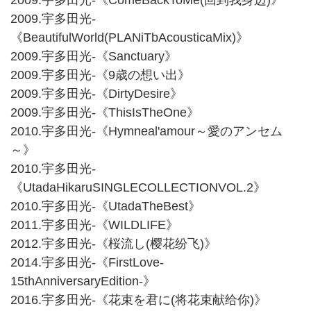
2009.宇多田光-《ComeBackToMe(回到我身边)》
2009.宇多田光-
《BeautifulWorld(PLANiTbAcousticaMix)》
2009.宇多田光-《Sanctuary》
2009.宇多田光-《9歳の想い出》
2009.宇多田光-《DirtyDesire》
2009.宇多田光-《ThisIsTheOne》
2010.宇多田光-《Hymneal'amour～愛のアンセム
～》
2010.宇多田光-
《UtadaHikaruSINGLECOLLECTIONVOL.2》
2010.宇多田光-《UtadaTheBest》
2011.宇多田光-《WILDLIFE》
2012.宇多田光-《桜流し(樱花纷飞)》
2014.宇多田光-《FirstLove-
15thAnniversaryEdition-》
2016.宇多田光-《花束を君に(将花束献给你)》