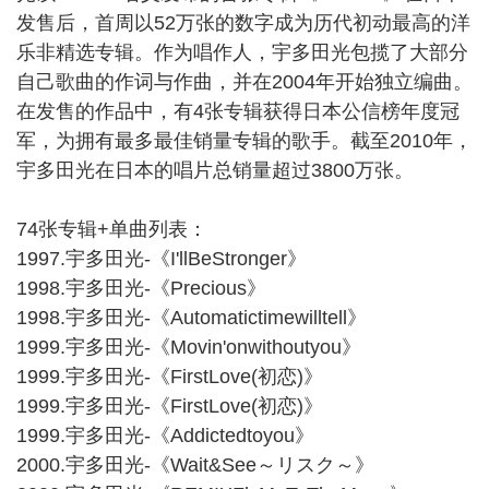
发售后，首周以52万张的数字成为历代初动最高的洋
乐非精选专辑。作为唱作人，宇多田光包揽了大部分
自己歌曲的作词与作曲，并在2004年开始独立编曲。
在发售的作品中，有4张专辑获得日本公信榜年度冠
军，为拥有最多最佳销量专辑的歌手。截至2010年，
宇多田光在日本的唱片总销量超过3800万张。
74张专辑+单曲列表：
1997.宇多田光-《I'llBeStronger》
1998.宇多田光-《Precious》
1998.宇多田光-《Automatictimewilltell》
1999.宇多田光-《Movin'onwithoutyou》
1999.宇多田光-《FirstLove(初恋)》
1999.宇多田光-《FirstLove(初恋)》
1999.宇多田光-《Addictedtoyou》
2000.宇多田光-《Wait&See～リスク～》