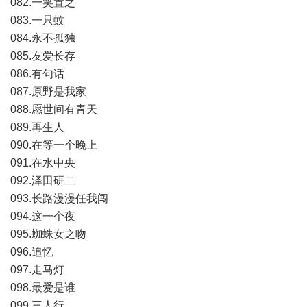
082.一笑置之
083.一只蚊
084.永不孤独
085.友爱长存
086.有句话
087.原野是我家
088.愿世间有青天
089.再生人
090.在等一个晚上
091.在水中央
092.泽田研二
093.长路漫漫任我闯
094.这一个夜
095.蜘蛛女之吻
096.追忆
097.走马灯
098.最爱是谁
099.三人行