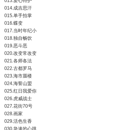
013.爱心特护
014.成吉思汗
015.单手拍掌
016.蝶变
017.当时年纪小
018.独自畅饮
019.恶斗恶
020.改变常改变
021.各师各法
022.古都罗马
023.海市蜃楼
024.海誓山盟
025.红日我爱你
026.虎威战士
027.花街70号
028.画家
029.活色生香
030.急速的心跳