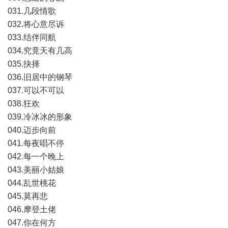
031.几段情歌
032.将心意尽诉
033.结伴同航
034.究竟天有几高
035.抉择
036.旧居中的钢琴
037.可以不可以
038.狂欢
039.冷冰冰的形象
040.迈步向前
041.每夜唱不停
042.每一个晚上
043.美丽小姑娘
044.乱世桃花
045.莫再悲
046.摩登土佬
047.你在何方